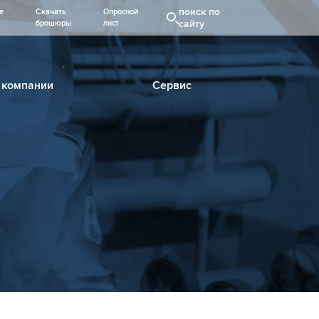
поиск по
е
Скачать
Опросной
сайту
брошюры
лист
 компании
Сервис