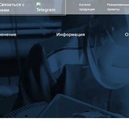
Связаться с
Каталог
Реализованны
нами
продукции
проекты
енение
Информация
О