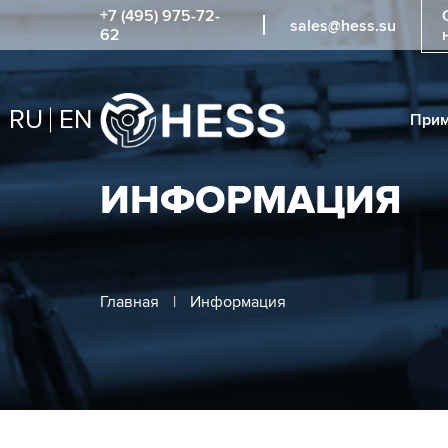
+7 (495) 975-72-
sales@hess.su
62
RU
EN
Прим
ИНФОРМАЦИЯ
Главная
|
Информация