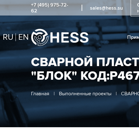
+7 (495) 975-72-
sales@hess.su
62
RU
EN
Прим
СВАРНОЙ ПЛАС
"БЛОК" КОД:Р467
Главная
|
Выполненные проекты
|
СВАРНО