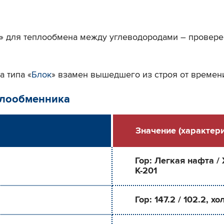
» для теплообмена между углеводородами – провер
а типа «
Блок
» взамен вышедшего из строя от времени
плообменника
Значение (характери
Гор: Легкая нафта /
К-201
Гор: 147.2 / 102.2, хо