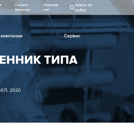
поиск по
е
Скачать
Опросной
сайту
брошюры
лист
 компании
Сервис
ЕННИК ТИПА
71, 2020