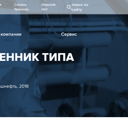
поиск по
е
Скачать
Опросной
сайту
брошюры
лист
 компании
Сервис
ЕННИК ТИПА
нефть, 2018