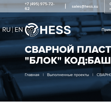
+7 (495) 975-72-
sales@hess.su
62
RU
EN
Прим
СВАРНОЙ ПЛАС
"БЛОК" КОД:БА
Главная
|
Выполненные проекты
|
СВАРНО