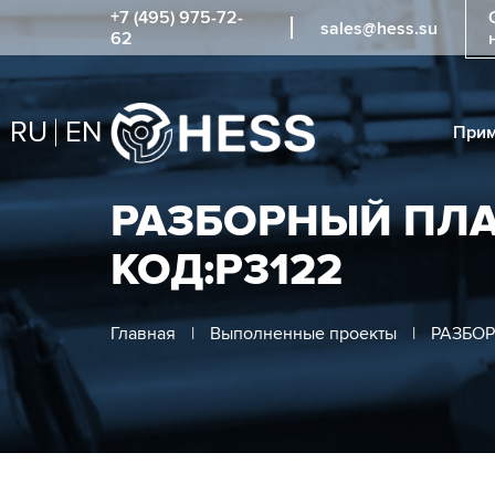
+7 (495) 975-72-
sales@hess.su
62
RU
EN
Прим
РАЗБОРНЫЙ ПЛ
КОД:Р3122
Главная
|
Выполненные проекты
|
РАЗБОР