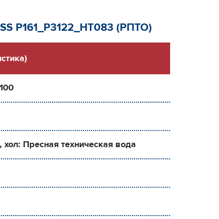
ESS Р161_Р3122_HT083 (РПТО)
стика)
 100
, хол: Пресная техническая вода