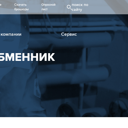
поиск по
е
Скачать
Опросной
сайту
брошюры
лист
 компании
Сервис
БМЕННИК