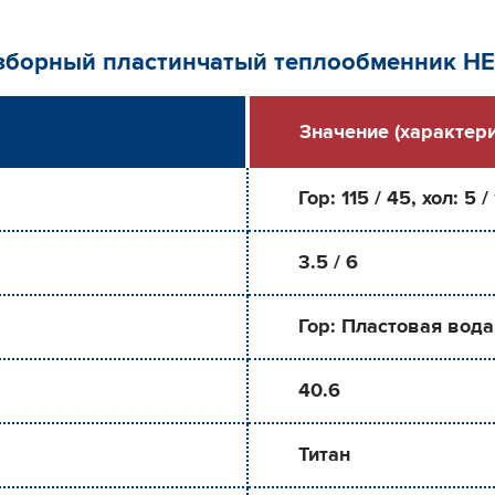
азборный пластинчатый теплообменник H
Значение (характери
Гор: 115 / 45, хол: 5 /
3.5 / 6
Гор: Пластовая вода
40.6
Титан