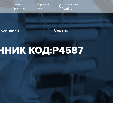
поиск по
е
Скачать
Опросной
сайту
брошюры
лист
 компании
Сервис
НИК КОД:Р4587