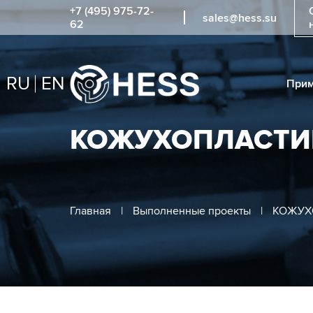
+7 (495) 975-72-
sales@hess.su
62
RU
EN
Прим
КОЖУХОПЛАСТИ
Главная
|
Выполненные проекты
|
КОЖУХ