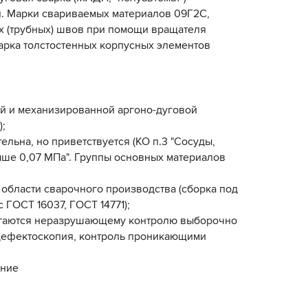
. Марки свариваемых материалов 09Г2С,
х (трубных) швов при помощи вращателя
варка толстостенных корпусных элементов
ной и механизированной аргоно-дуговой
);
ельна, но приветствуется (КО п.3 "Сосуды,
ше 0,07 МПа". Группы основных материалов
области сварочного производства (сборка под
с ГОСТ 16037, ГОСТ 14771);
ргаются неразрушающему контролю выборочно
 дефектоскопия, контроль проникающими
ание