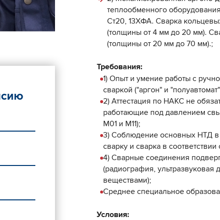
теплообменного оборудования
Ст20, 13ХФА. Сварка кольцевы
(толщины от 4 мм до 20 мм). С
(толщины от 20 мм до 70 мм).;
Требования:
1) Опыт и умение работы с руч
сваркой ("аргон" и "полуавтомат"
нсию
2) Аттестация по НАКС не обязат
работающие под давлением свы
М01 и М11);
3) Соблюдение основных НТД в 
сварку и сварка в соответствии 
4) Сварные соединения подве
(радиография, ультразвуковая
веществами);
Среднее специальное образов
Условия: