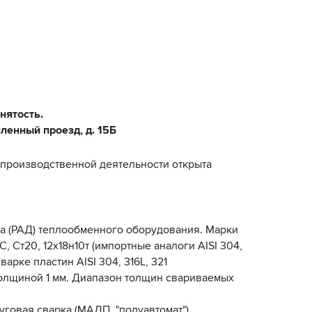
нятость.
ленный проезд, д. 15Б
 производственной деятельности открыта
рка (РАД) теплообменного оборудования. Марки
 Ст20, 12х18н10т (импортные аналоги AISI 304,
варке пластин AISI 304, 316L, 321
толщиной 1 мм. Диапазон толщин свариваемых
уговая сварка (МАДП, "полуавтомат")