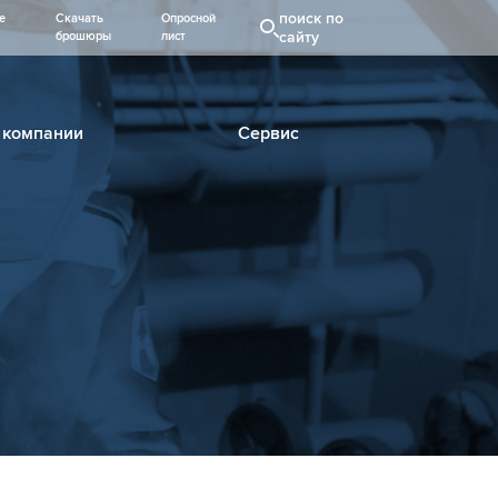
поиск по
е
Скачать
Опросной
сайту
брошюры
лист
 компании
Сервис