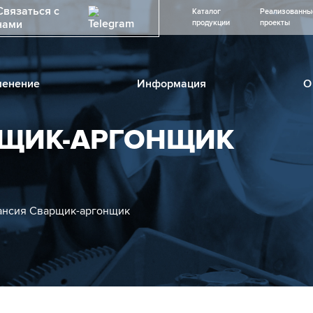
Связаться с
Каталог
Реализованны
нами
продукции
проекты
енение
Информация
О
РЩИК-АРГОНЩИК
ансия Сварщик-аргонщик