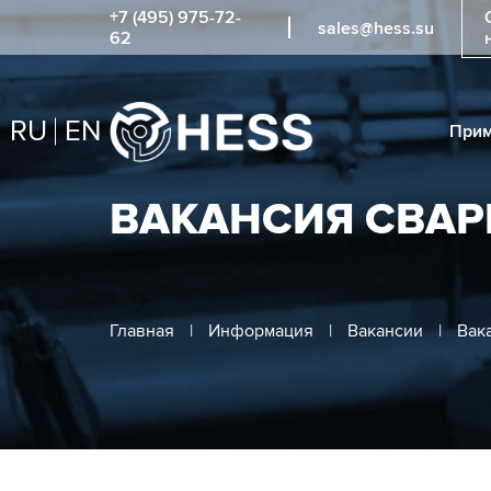
+7 (495) 975-72-
sales@hess.su
62
RU
EN
Прим
ВАКАНСИЯ СВА
Главная
|
Информация
|
Вакансии
|
Вак